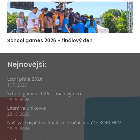
School games 2026 – finálový den
Nejnovější:
Letní přání 2026
1. 7. 2026
School games 2026 – finálový den
28. 6. 2026
Literární únikovka
28. 6. 2026
Naši žáci uspěli ve finále celoroční soutěže KORCHEM
28. 6. 2026