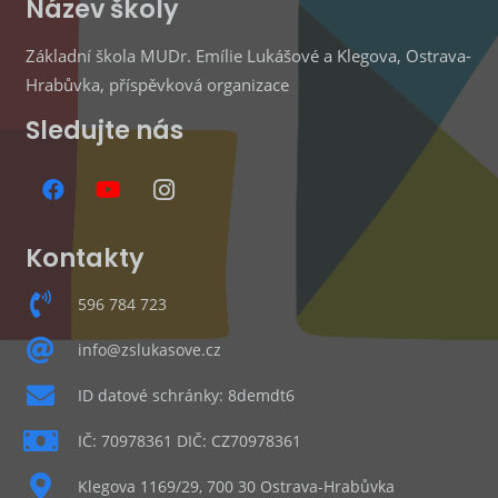
Název školy
Základní škola MUDr. Emílie Lukášové a Klegova, Ostrava-
Hrabůvka, příspěvková organizace
Sledujte nás
Kontakty
596 784 723
info@zslukasove.cz
ID datové schránky: 8demdt6
IČ: 70978361 DIČ: CZ70978361
Klegova 1169/29, 700 30 Ostrava-Hrabůvka