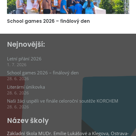
School games 2026 – finálový den
Nejnovější:
Letní přání 2026
1. 7. 2026
School games 2026 – finálový den
28. 6. 2026
Literární únikovka
28. 6. 2026
Naši žáci uspěli ve finále celoroční soutěže KORCHEM
28. 6. 2026
Název školy
Základní škola MUDr. Emílie Lukášové a Klegova, Ostrava-