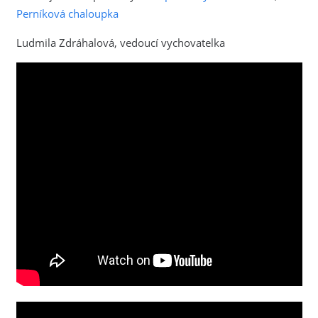
Perníková chaloupka
Ludmila Zdráhalová, vedoucí vychovatelka