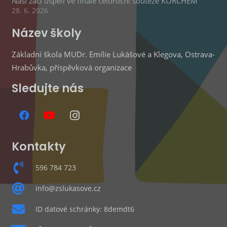
Naši žáci uspěli ve finále celoroční soutěže KORCHEM
28. 6. 2026
Název školy
Základní škola MUDr. Emílie Lukášové a Klegova, Ostrava-
Hrabůvka, příspěvková organizace
Sledujte nás
Kontakty
596 784 723
info@zslukasove.cz
ID datové schránky: 8demdt6