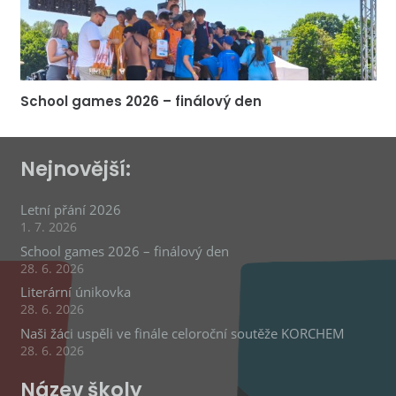
School games 2026 – finálový den
Nejnovější:
Letní přání 2026
1. 7. 2026
School games 2026 – finálový den
28. 6. 2026
Literární únikovka
28. 6. 2026
Naši žáci uspěli ve finále celoroční soutěže KORCHEM
28. 6. 2026
Název školy