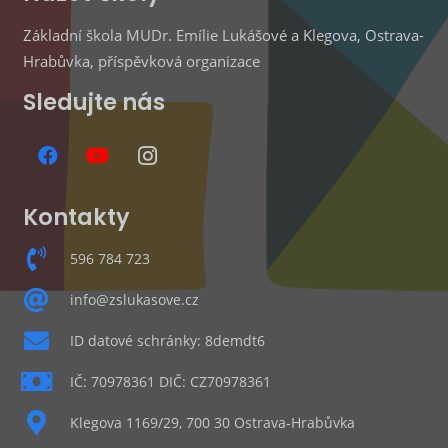
Základní škola MUDr. Emílie Lukášové a Klegova, Ostrava-
Hrabůvka, příspěvková organizace
Sledujte nás
Kontakty
596 784 723
info@zslukasove.cz
ID datové schránky: 8demdt6
IČ: 70978361 DIČ: CZ70978361
Klegova 1169/29, 700 30 Ostrava-Hrabůvka