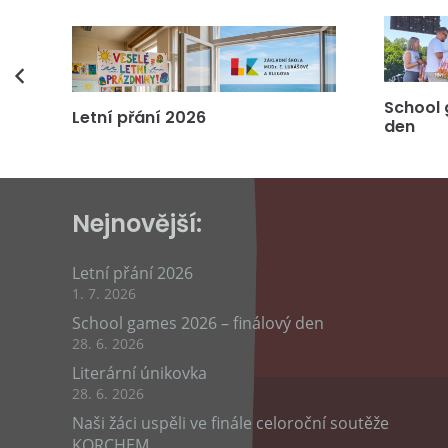
vás
School 
Letní přání 2026
den
Nejnovější:
Letní přání 2026
1. 7. 2026
School games 2026 – finálový den
28. 6. 2026
Literární únikovka
28. 6. 2026
Naši žáci uspěli ve finále celoroční soutěže
KORCHEM