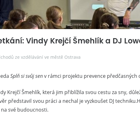
 setkání: Vindy Krejčí Šmehlík a DJ Lo
chodů ze vzdělávání ve městě Ostrava
eseda
Splň si svůj sen
v rámci projektu prevence předčasných o
 Krejčí Šmehlík, která jim přiblížila svou cestu za sny, dů
ěr představil svou práci a nechal je vyzkoušet DJ techniku.H
at na své budoucnosti.