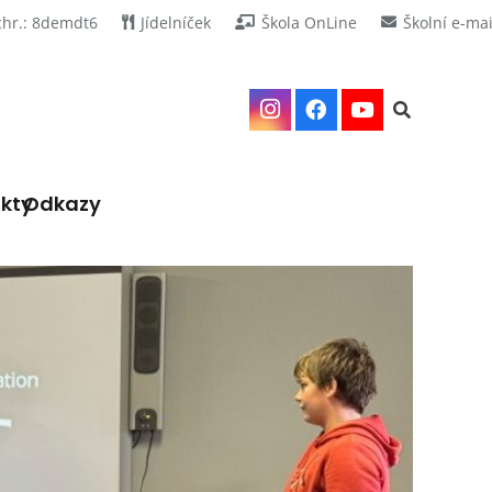
chr.: 8demdt6
Jídelníček
Škola OnLine
Školní e-mai
kty
Odkazy