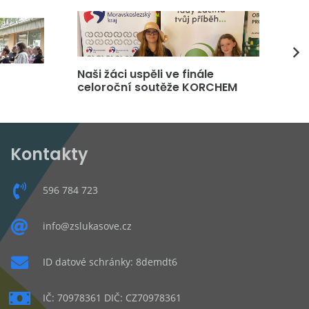
Naši žáci uspěli ve finále
DP
celoroční soutěže KORCHEM
čt
Kontakty
596 784 723
info@zslukasove.cz
ID datové schránky: 8demdt6
IČ: 70978361 DIČ: CZ70978361