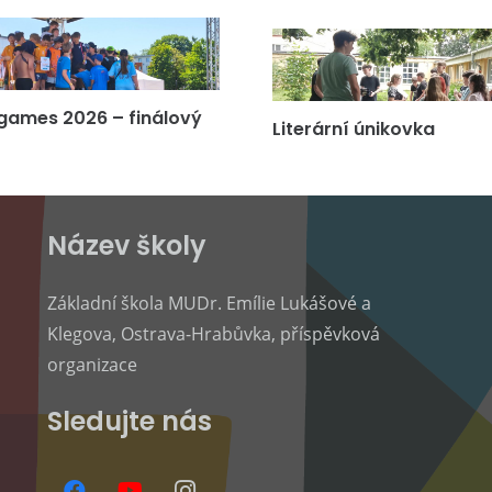
games 2026 – finálový
Literární únikovka
Název školy
Základní škola MUDr. Emílie Lukášové a
Klegova, Ostrava-Hrabůvka, příspěvková
organizace
Sledujte nás