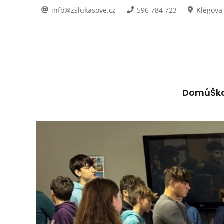
info@zslukasove.cz
596 784 723
Klegova
Domů
Šk