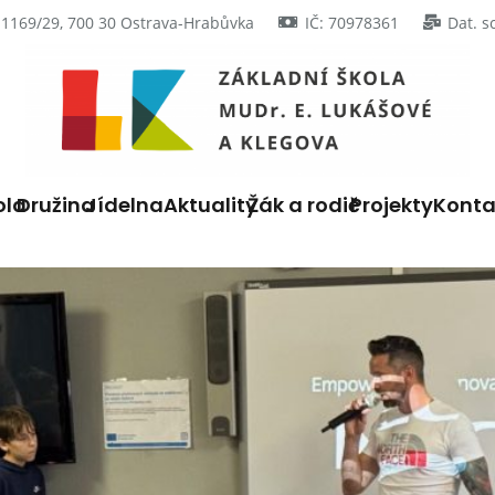
 1169/29, 700 30 Ostrava-Hrabůvka
IČ: 70978361
Dat. s
ola
Družina
Jídelna
Aktuality
Žák a rodič
Projekty
Konta