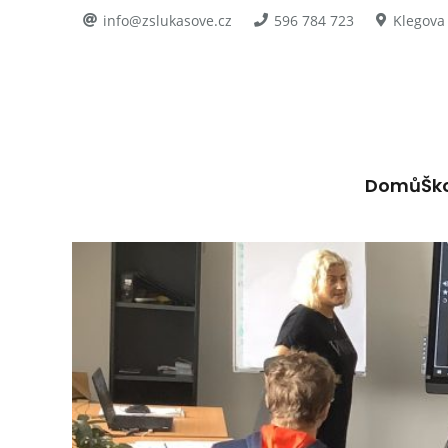
info@zslukasove.cz
596 784 723
Klegova
Domů
Šk