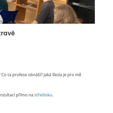
travě
? Co ta profese obnáší? Jaká škola je pro mě
konzultací přímo na
středisku
.