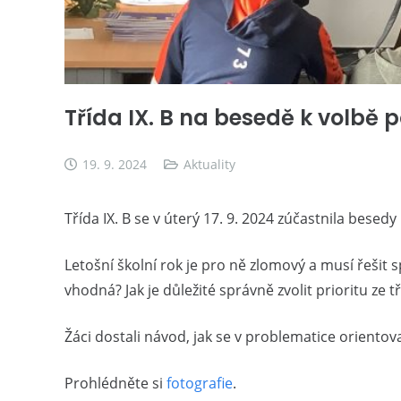
Třída IX. B na besedě k volbě
19. 9. 2024
Aktuality
Třída IX. B se v úterý 17. 9. 2024 zúčastnila besedy
Letošní školní rok je pro ně zlomový a musí řešit s
vhodná? Jak je důležité správně zvolit prioritu ze 
Žáci dostali návod, jak se v problematice orientov
Prohlédněte si
fotografie
.