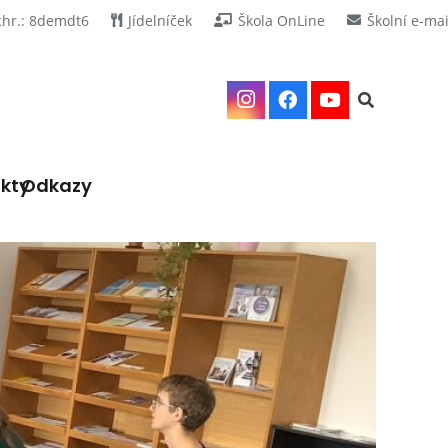
chr.: 8demdt6
Jídelníček
Škola OnLine
Školní e-mai
kty
Odkazy