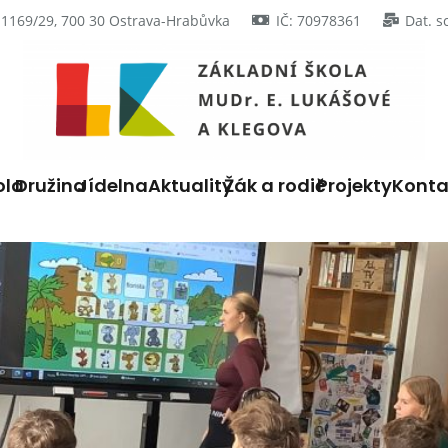
 1169/29, 700 30 Ostrava-Hrabůvka
IČ: 70978361
Dat. s
ola
Družina
Jídelna
Aktuality
Žák a rodič
Projekty
Konta