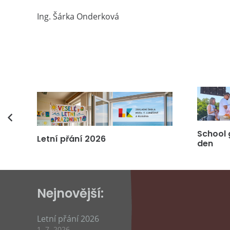
Ing. Šárka Onderková
vás
School 
Letní přání 2026
den
Nejnovější:
Letní přání 2026
1. 7. 2026