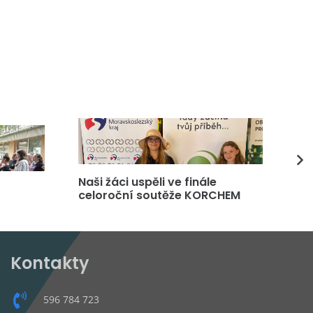
Naši žáci uspěli ve finále
DP
celoroční soutěže KORCHEM
čt
Kontakty
596 784 723