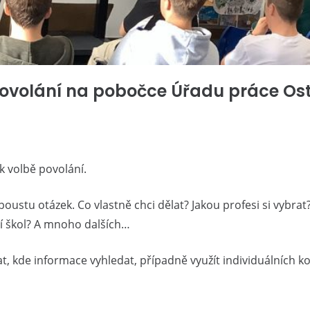
 povolání na pobočce Úřadu práce Os
 k volbě povolání.
poustu otázek. Co vlastně chci dělat? Jakou profesi si vybrat
tří škol? A mnoho dalších…
at, kde informace vyhledat, případně využít individuálních 