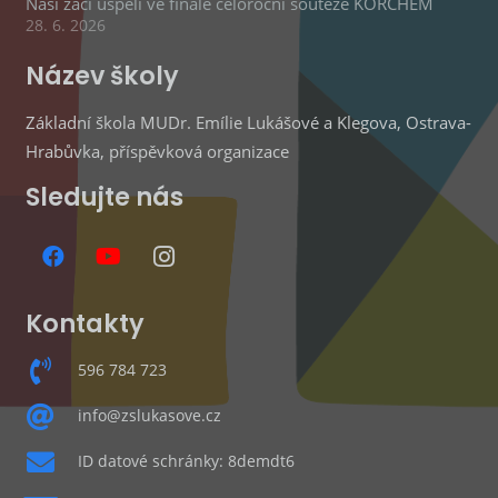
Naši žáci uspěli ve finále celoroční soutěže KORCHEM
28. 6. 2026
Název školy
Základní škola MUDr. Emílie Lukášové a Klegova, Ostrava-
Hrabůvka, příspěvková organizace
Sledujte nás
Kontakty
596 784 723
info@zslukasove.cz
ID datové schránky: 8demdt6