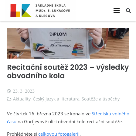
Recitační soutěž 2023 – výsledky
obvodního kola
23. 3. 2023
Aktuality
,
Český jazyk a literatura
,
Soutěže a úspěchy
Ve čtvrtek 16. března 2023 se konalo ve
Středisku volného
času
na Gurťjevově ulici obvodní kolo recitační soutěže.
Prohlédněte si
celkovou fotogalerii
.