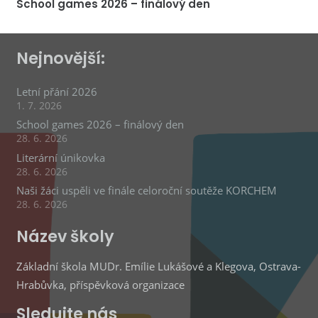
School games 2026 – finálový den
Nejnovější:
Letní přání 2026
1. 7. 2026
School games 2026 – finálový den
28. 6. 2026
Literární únikovka
28. 6. 2026
Naši žáci uspěli ve finále celoroční soutěže KORCHEM
28. 6. 2026
Název školy
Základní škola MUDr. Emílie Lukášové a Klegova, Ostrava-
Hrabůvka, příspěvková organizace
Sledujte nás