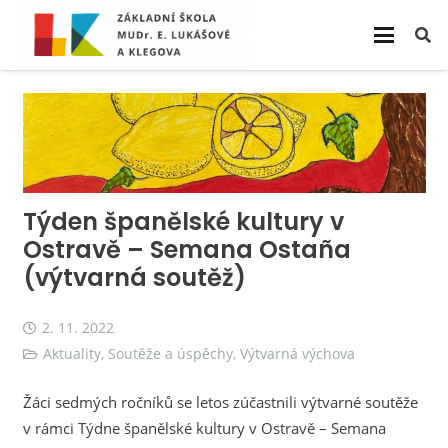
Týden španělské kultury v
Ostravě – Semana Ostaña
(výtvarná soutěž)
2. 11. 2022
Aktuality
,
Soutěže a úspěchy
,
Výtvarná výchova
Žáci sedmých ročníků se letos zúčastnili výtvarné soutěže
v rámci Týdne španělské kultury v Ostravě – Semana