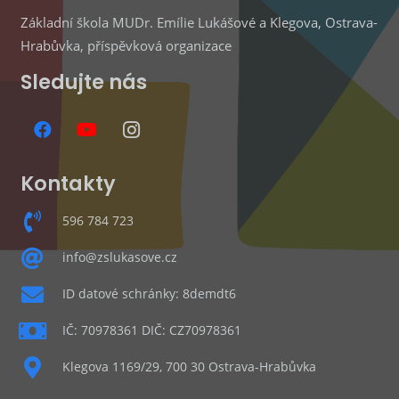
Základní škola MUDr. Emílie Lukášové a Klegova, Ostrava-
Hrabůvka, příspěvková organizace
Sledujte nás
Kontakty
596 784 723
info@zslukasove.cz
ID datové schránky: 8demdt6
IČ: 70978361 DIČ: CZ70978361
Klegova 1169/29, 700 30 Ostrava-Hrabůvka