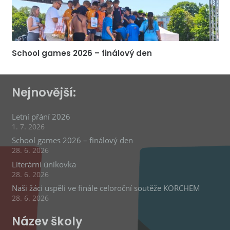
School games 2026 – finálový den
Nejnovější:
Letní přání 2026
1. 7. 2026
School games 2026 – finálový den
28. 6. 2026
Literární únikovka
28. 6. 2026
Naši žáci uspěli ve finále celoroční soutěže KORCHEM
28. 6. 2026
Název školy