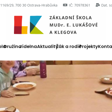
 1169/29, 700 30 Ostrava-Hrabůvka
IČ: 70978361
Dat. s
ola
Družina
Jídelna
Aktuality
Žák a rodič
Projekty
Konta