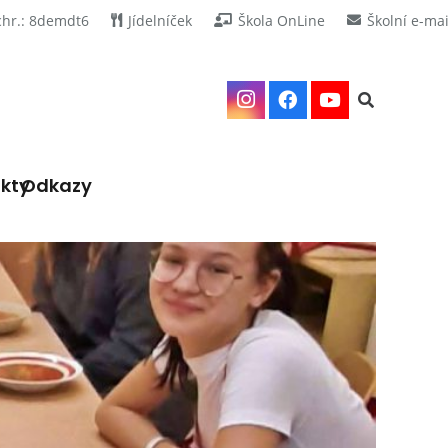
chr.: 8demdt6
Jídelníček
Škola OnLine
Školní e-mai
kty
Odkazy