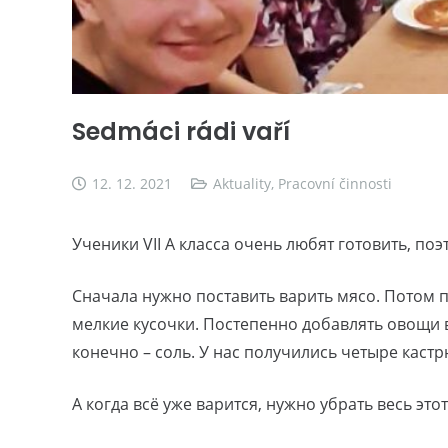
Sedmáci rádi vaří
12. 12. 2021
Aktuality
,
Pracovní činnosti
Ученики VII A класса очень любят готовить, п
Сначала нужно поставить варить мясо. Потом по
мелкие кусочки. Постепенно добавлять овощи в
конечно – соль. У нас получились четыре каст
А когда всё уже варится, нужно убрать весь эт