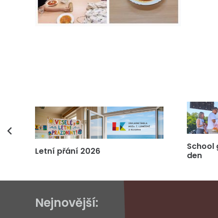
vás
School 
Letní přání 2026
den
Nejnovější: