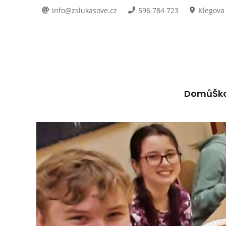
info@zslukasove.cz
596 784 723
Klegova
Domů
Šk