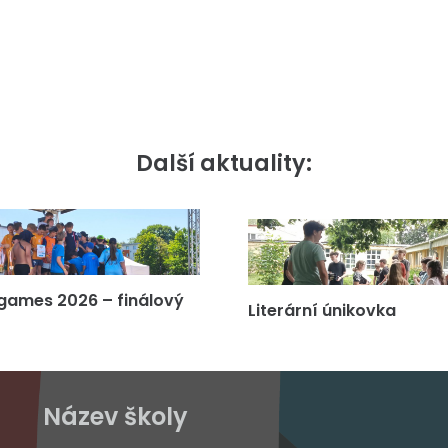
Další aktuality:
games 2026 – finálový
Literární únikovka
Název školy