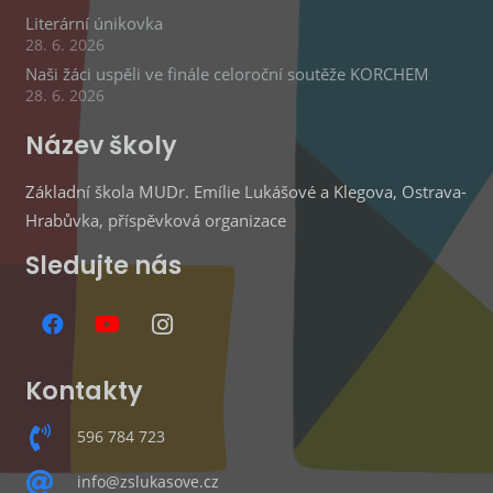
Literární únikovka
28. 6. 2026
Naši žáci uspěli ve finále celoroční soutěže KORCHEM
28. 6. 2026
Název školy
Základní škola MUDr. Emílie Lukášové a Klegova, Ostrava-
Hrabůvka, příspěvková organizace
Sledujte nás
Kontakty
596 784 723
info@zslukasove.cz