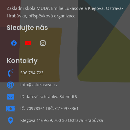
Základní škola MUDr. Emílie Lukášové a Klegova, Ostrava-
Hrabůvka, příspěvková organizace
Sledujte nás
Kontakty
596 784 723
info@zslukasove.cz
ID datové schránky: 8demdt6
IČ: 70978361 DIČ: CZ70978361
Klegova 1169/29, 700 30 Ostrava-Hrabůvka