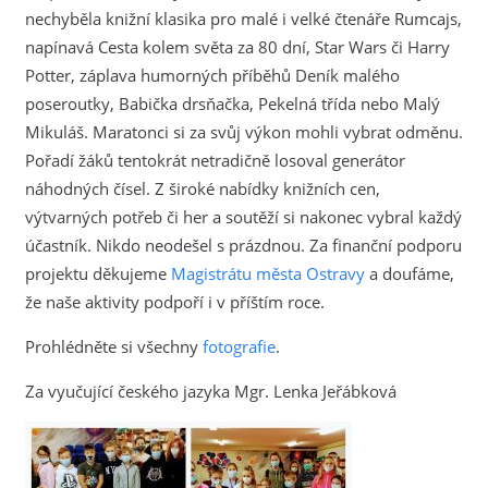
nechyběla knižní klasika pro malé i velké čtenáře Rumcajs,
napínavá Cesta kolem světa za 80 dní, Star Wars či Harry
Potter, záplava humorných příběhů Deník malého
poseroutky, Babička drsňačka, Pekelná třída nebo Malý
Mikuláš. Maratonci si za svůj výkon mohli vybrat odměnu.
Pořadí žáků tentokrát netradičně losoval generátor
náhodných čísel. Z široké nabídky knižních cen,
výtvarných potřeb či her a soutěží si nakonec vybral každý
účastník. Nikdo neodešel s prázdnou. Za finanční podporu
projektu děkujeme
Magistrátu města Ostravy
a doufáme,
že naše aktivity podpoří i v příštím roce.
Prohlédněte si všechny
fotografie
.
Za vyučující českého jazyka Mgr. Lenka Jeřábková