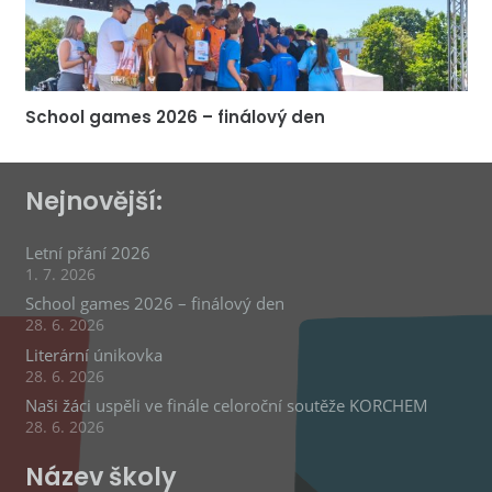
School games 2026 – finálový den
Nejnovější:
Letní přání 2026
1. 7. 2026
School games 2026 – finálový den
28. 6. 2026
Literární únikovka
28. 6. 2026
Naši žáci uspěli ve finále celoroční soutěže KORCHEM
28. 6. 2026
Název školy