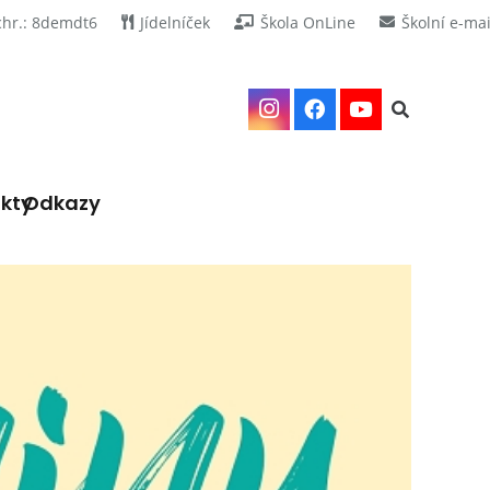
chr.: 8demdt6
Jídelníček
Škola OnLine
Školní e-mai
kty
Odkazy