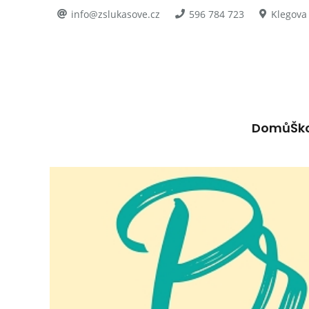
info@zslukasove.cz
596 784 723
Klegova
Domů
Šk