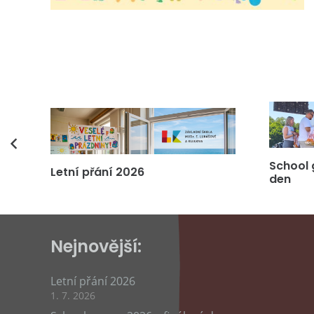
vás
School 
Letní přání 2026
den
Nejnovější:
Letní přání 2026
1. 7. 2026