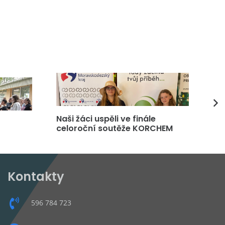
Naši žáci uspěli ve finále
DP
celoroční soutěže KORCHEM
čt
Kontakty
596 784 723