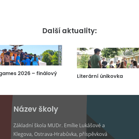
Další aktuality:
games 2026 – finálový
Literární únikovka
Název školy
Základní škola MUDr. Emílie Lukášové a
Klegova, Ostrava-Hrabůvka, příspěvková