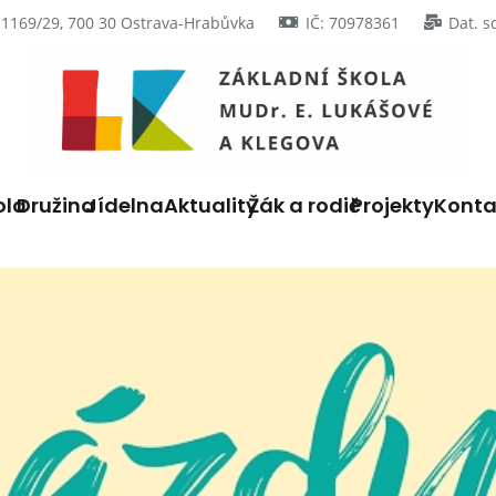
 1169/29, 700 30 Ostrava-Hrabůvka
IČ: 70978361
Dat. s
ola
Družina
Jídelna
Aktuality
Žák a rodič
Projekty
Konta