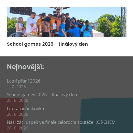
School games 2026 – finálový den
Nejnovější:
Letní přání 2026
1. 7. 2026
School games 2026 – finálový den
28. 6. 2026
Literární únikovka
28. 6. 2026
Naši žáci uspěli ve finále celoroční soutěže KORCHEM
28. 6. 2026