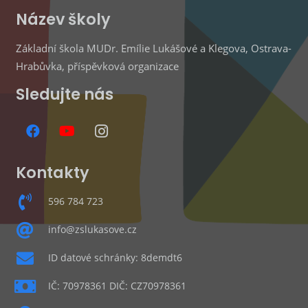
Název školy
Základní škola MUDr. Emílie Lukášové a Klegova, Ostrava-
Hrabůvka, příspěvková organizace
Sledujte nás
Kontakty
596 784 723
info@zslukasove.cz
ID datové schránky: 8demdt6
IČ: 70978361 DIČ: CZ70978361