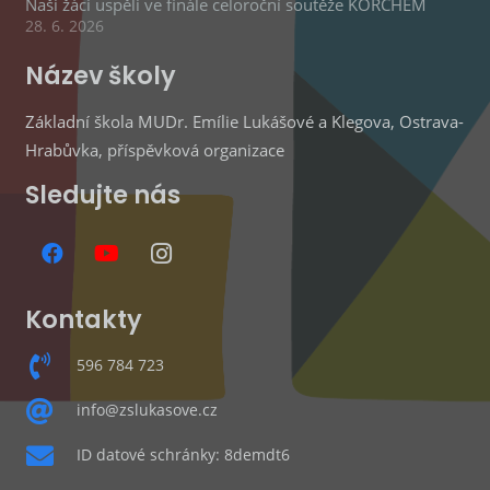
Naši žáci uspěli ve finále celoroční soutěže KORCHEM
28. 6. 2026
Název školy
Základní škola MUDr. Emílie Lukášové a Klegova, Ostrava-
Hrabůvka, příspěvková organizace
Sledujte nás
Kontakty
596 784 723
info@zslukasove.cz
ID datové schránky: 8demdt6