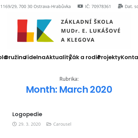
 1169/29, 700 30 Ostrava-Hrabůvka
IČ: 70978361
Dat. s
ola
Družina
Jídelna
Aktuality
Žák a rodič
Projekty
Konta
Rubrika:
Month:
March 2020
Logopedie
29. 3. 2020
Carousel