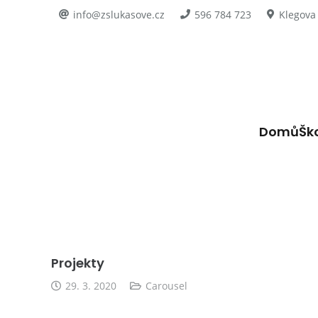
info@zslukasove.cz
596 784 723
Klegova
Domů
Šk
Projekty
29. 3. 2020
Carousel