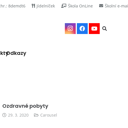
chr.: 8demdt6
Jídelníček
Škola OnLine
Školní e-mai
kty
Odkazy
Ozdravné pobyty
29. 3. 2020
Carousel