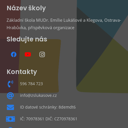
Název školy
Základní škola MUDr. Emílie Lukášové a Klegova, Ostrava-
Hrabůvka, příspěvková organizace
Sledujte nás
Kontakty
596 784 723
info@zslukasove.cz
ID datové schránky: 8demdt6
IČ: 70978361 DIČ: CZ70978361