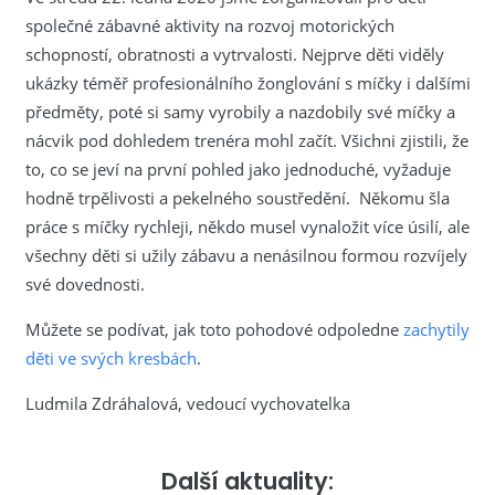
společné zábavné aktivity na rozvoj motorických
schopností, obratnosti a vytrvalosti. Nejprve děti viděly
ukázky téměř profesionálního žonglování s míčky i dalšími
předměty, poté si samy vyrobily a nazdobily své míčky a
nácvik pod dohledem trenéra mohl začít. Všichni zjistili, že
to, co se jeví na první pohled jako jednoduché, vyžaduje
hodně trpělivosti a pekelného soustředění. Někomu šla
práce s míčky rychleji, někdo musel vynaložit více úsilí, ale
všechny děti si užily zábavu a nenásilnou formou rozvíjely
své dovednosti.
Můžete se podívat, jak toto pohodové odpoledne
zachytily
děti ve svých kresbách
.
Ludmila Zdráhalová, vedoucí vychovatelka
Další aktuality: