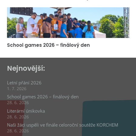
School games 2026 – finálový den
Nejnovější:
Letní přání 2026
1. 7. 2026
School games 2026 – finálový den
28. 6. 2026
Literární únikovka
28. 6. 2026
Naši žáci uspěli ve finále celoroční soutěže KORCHEM
28. 6. 2026