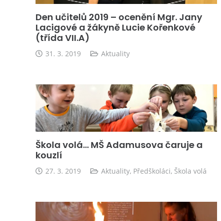
Den učitelů 2019 – ocenění Mgr. Jany
Lacigové a žákyně Lucie Kořenkové
(třída VII.A)
31. 3. 2019
Aktuality
Škola volá… MŠ Adamusova čaruje a
kouzlí
27. 3. 2019
Aktuality
,
Předškoláci
,
Škola volá