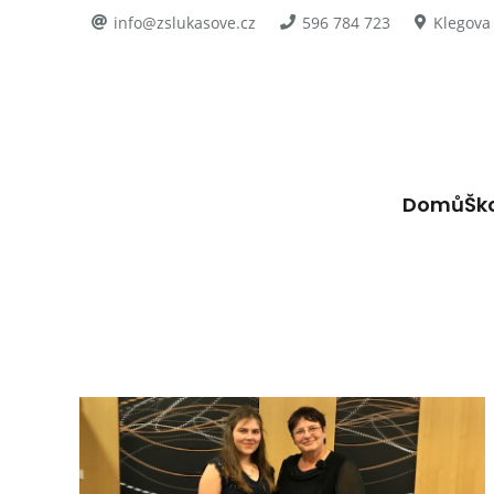
info@zslukasove.cz
596 784 723
Klegova
Domů
Šk