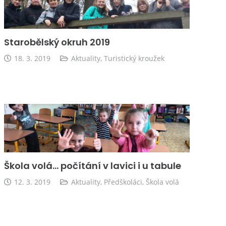
Starobělský okruh 2019
18. 3. 2019
Aktuality
,
Turistický kroužek
Škola volá… počítání v lavici i u tabule
12. 3. 2019
Aktuality
,
Předškoláci
,
Škola volá