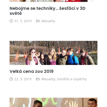
Nebojme se techniky… šesťáci v 3D
světě
31. 3. 2019
Aktuality
Velká cena zoo 2019
22. 3. 2019
Aktuality
,
Soutěže a úspěchy