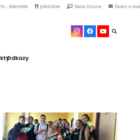
chr.: 8demdt6
Jídelníček
Škola OnLine
Školní e-mai
kty
Odkazy