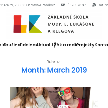
 1169/29, 700 30 Ostrava-Hrabůvka
IČ: 70978361
Dat. s
ola
Družina
Jídelna
Aktuality
Žák a rodič
Projekty
Konta
Rubrika:
Month:
March 2019