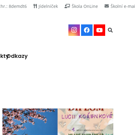
chr.: 8demdt6
Jídelníček
Škola OnLine
Školní e-mai
kty
Odkazy