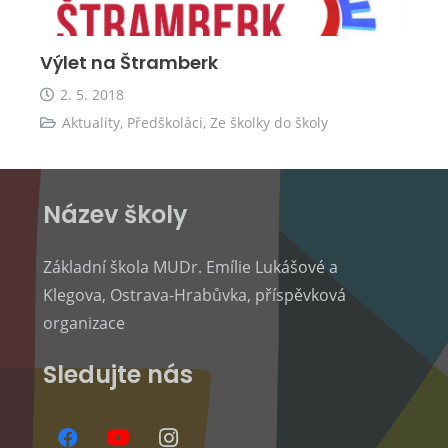
Výlet na Štramberk
2. 5. 2018
Aktuality
,
Předškoláci
,
Ze školky do školy
Název školy
Základní škola MUDr. Emílie Lukášové a
Klegova, Ostrava-Hrabůvka, příspěvková
organizace
Sledujte nás