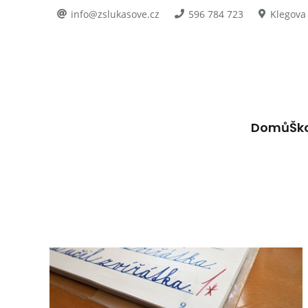
info@zslukasove.cz
596 784 723
Klegova
Domů
Šk