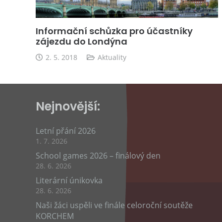
Informační schůzka pro účastníky
zájezdu do Londýna
2. 5. 2018
Aktuality
Nejnovější:
Letní přání 2026
1. 7. 2026
School games 2026 – finálový den
28. 6. 2026
Literární únikovka
28. 6. 2026
Naši žáci uspěli ve finále celoroční soutěže
KORCHEM