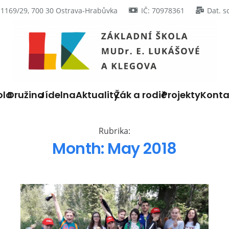
 1169/29, 700 30 Ostrava-Hrabůvka
IČ: 70978361
Dat. s
ola
Družina
Jídelna
Aktuality
Žák a rodič
Projekty
Konta
Rubrika:
Month:
May 2018