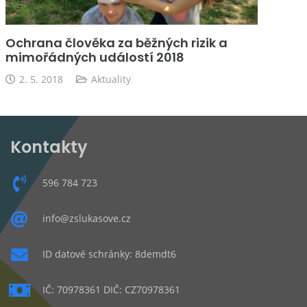
Ochrana člověka za běžných rizik a
mimořádných událostí 2018
2. 5. 2018
Aktuality
Kontakty
596 784 723
info@zslukasove.cz
ID datové schránky: 8demdt6
IČ: 70978361 DIČ: CZ70978361