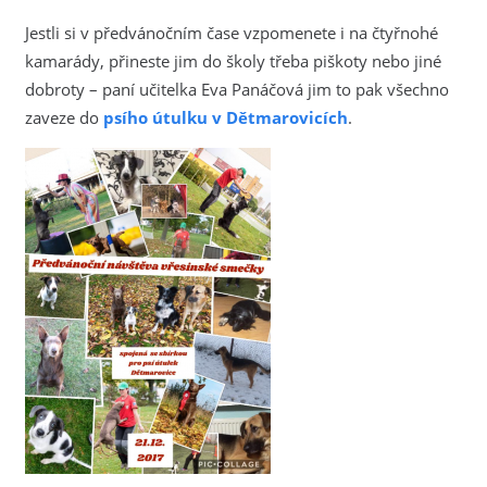
Jestli si v předvánočním čase vzpomenete i na čtyřnohé
kamarády, přineste jim do školy třeba piškoty nebo jiné
dobroty – paní učitelka Eva Panáčová jim to pak všechno
zaveze do
psího útulku v Dětmarovicích
.