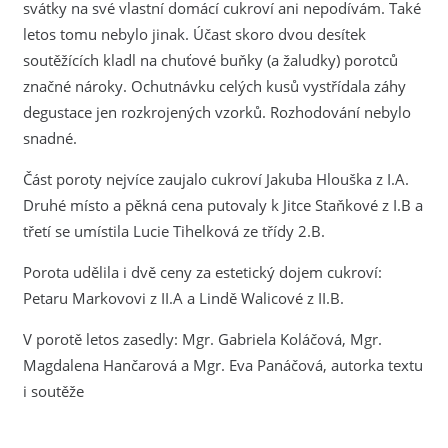
svátky na své vlastní domácí cukroví ani nepodívám. Také
letos tomu nebylo jinak. Účast skoro dvou desítek
soutěžících kladl na chuťové buňky (a žaludky) porotců
značné nároky. Ochutnávku celých kusů vystřídala záhy
degustace jen rozkrojených vzorků. Rozhodování nebylo
snadné.
Část poroty nejvíce zaujalo cukroví Jakuba Hlouška z I.A.
Druhé místo a pěkná cena putovaly k Jitce Staňkové z I.B a
třetí se umístila Lucie Tihelková ze třídy 2.B.
Porota udělila i dvě ceny za estetický dojem cukroví:
Petaru Markovovi z II.A a Lindě Walicové z II.B.
V porotě letos zasedly: Mgr. Gabriela Koláčová, Mgr.
Magdalena Hančarová a Mgr. Eva Panáčová, autorka textu
i soutěže