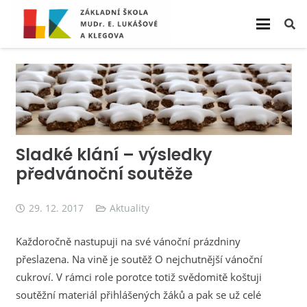
Sladké klání – výsledky
předvánoční soutěže
29. 12. 2017
Aktuality
Každoročně nastupuji na své vánoční prázdniny
přeslazena. Na vině je soutěž O nejchutnější vánoční
cukroví. V rámci role porotce totiž svědomitě koštuji
soutěžní materiál přihlášených žáků a pak se už celé