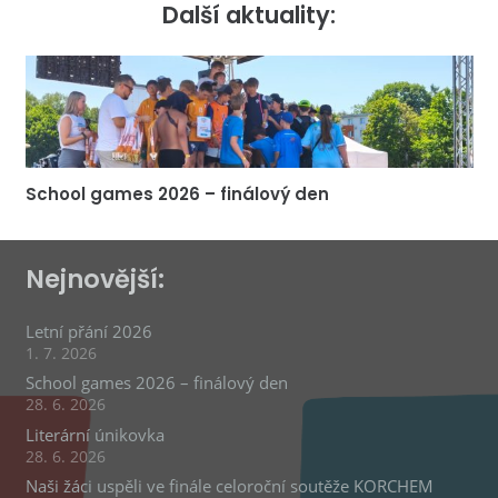
Další aktuality:
School games 2026 – finálový den
Nejnovější:
Letní přání 2026
1. 7. 2026
School games 2026 – finálový den
28. 6. 2026
Literární únikovka
28. 6. 2026
Naši žáci uspěli ve finále celoroční soutěže KORCHEM