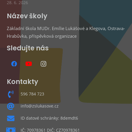
28. 6. 2026
Název školy
Základní škola MUDr. Emílie Lukášové a Klegova, Ostrava-
Hrabůvka, příspěvková organizace
Sledujte nás
Kontakty
596 784 723
info@zslukasove.cz
ID datové schránky: 8demdt6
IČ: 70978361 DIČ: CZ70978361