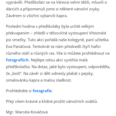
vyprávěli. Předškoláci se na Vánoce velmi těšili, mluvili o
dárcích a připomenuli jsme si některé vánoční zvyky.
Závěrem si všichni vybarvili kapra.
Poslední hodina s předškoláky byla určitě velkým
překvapením – zhlédli v tělocvičně vystoupení Vřesinské
psí smečky. Tuto akci pořádá naše kolegyně, paní učitelka
Eva Panáčová. Tentokrát se nám předvedli čtyři hafíci
různého stáří a různých ras. Vše si můžete prohlédnout na
fotografiích
. Nejlépe celou akci vystihla malá
předškolačka. Na dotaz, jaké bylo vystoupení, odpověděla,
že „boží“. Na závěr si děti odnesly plakát s pejsky,
omalovánku kapra a malou sladkost.
Prohlédněte si
fotografie
.
Přeji všem krásné a klidné prožití vánočních svátků.
Mgr. Marcela Kováčová