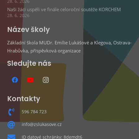
28. 6. 2026
Naši žáci uspěli ve finále celoroční soutěže KORCHEM
28. 6. 2026
Název školy
Základní škola MUDr. Emílie Lukášové a Klegova, Ostrava-
Hrabůvka, příspěvková organizace
Sledujte nás
Kontakty
596 784 723
info@zslukasove.cz
ID datové schránky: 8demdt6