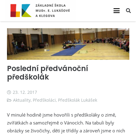
Poslední předvánoční
předškolák
23. 12. 2017
Aktuality
,
Předškoláci
,
Předškolák Lukášek
V minulé hodině jsme hovořili s předškoláky o zimě,
zvířátkách a samozřejmě o Vánocích. Na tabuli byly
obrázky se živočichy, děti je třídily a zároveň jsme o nich