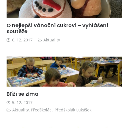
O nejlepší vánoční cukroví – vyhlášení
soutěže
6. 12. 2017
Aktuality
Blíží se zima
5. 12. 2017
Aktuality
,
Předškoláci
,
Předškolák Lukášek