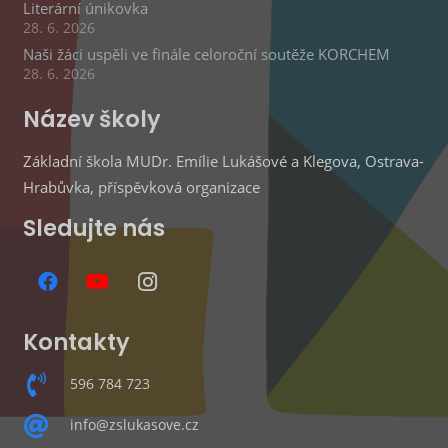
Literární únikovka
28. 6. 2026
Naši žáci uspěli ve finále celoroční soutěže KORCHEM
28. 6. 2026
Název školy
Základní škola MUDr. Emílie Lukášové a Klegova, Ostrava-
Hrabůvka, příspěvková organizace
Sledujte nás
Kontakty
596 784 723
info@zslukasove.cz