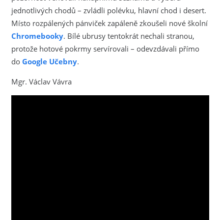
jednotlivých chodů – zvládli polévku, hlavní chod i desert.
Místo rozpálených pánviček zapáleně zkoušeli nové školní
Chromebooky
. Bílé ubrusy tentokrát nechali stranou,
protože hotové pokrmy servírovali – odevzdávali přímo
do
Google Učebny
.
Mgr. Václav Vávra