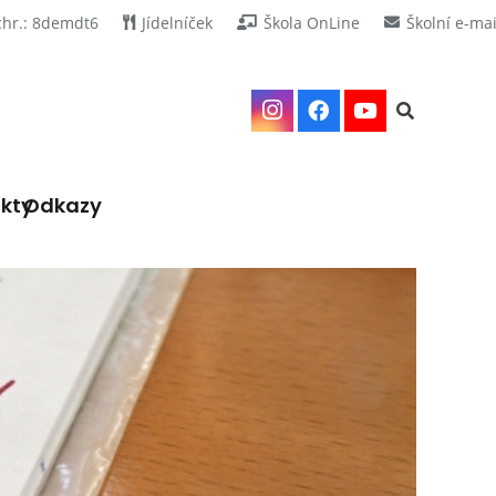
chr.: 8demdt6
Jídelníček
Škola OnLine
Školní e-mai
kty
Odkazy