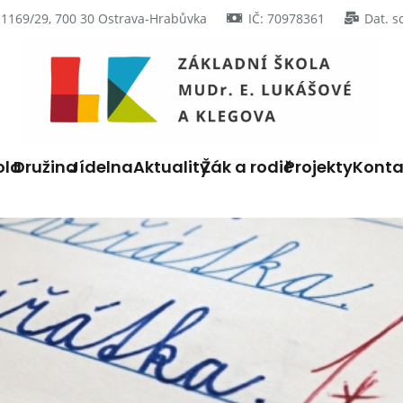
 1169/29, 700 30 Ostrava-Hrabůvka
IČ: 70978361
Dat. s
ola
Družina
Jídelna
Aktuality
Žák a rodič
Projekty
Konta