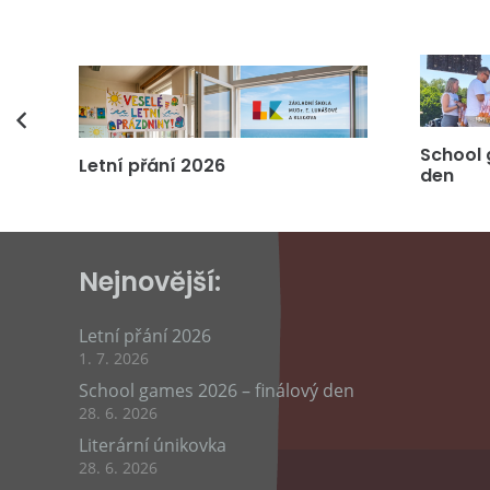
vás
School 
Letní přání 2026
den
Nejnovější:
Letní přání 2026
1. 7. 2026
School games 2026 – finálový den
28. 6. 2026
Literární únikovka
28. 6. 2026