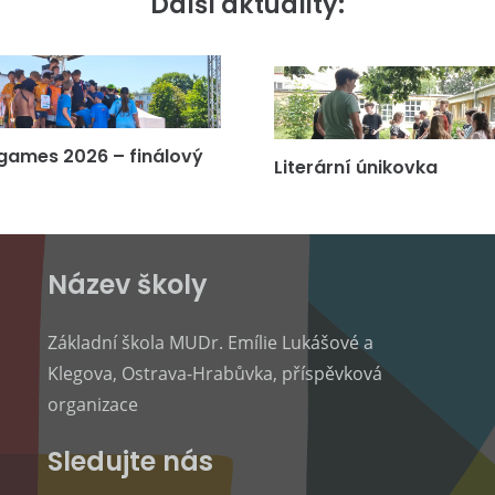
Další aktuality:
games 2026 – finálový
Literární únikovka
Název školy
Základní škola MUDr. Emílie Lukášové a
Klegova, Ostrava-Hrabůvka, příspěvková
organizace
Sledujte nás