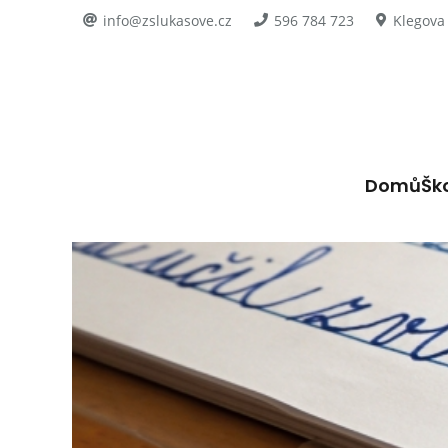
info@zslukasove.cz
596 784 723
Klegova
Domů
Šk