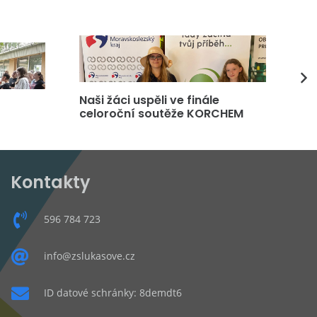
Naši žáci uspěli ve finále
DP
celoroční soutěže KORCHEM
čt
Kontakty
596 784 723
info@zslukasove.cz
ID datové schránky: 8demdt6