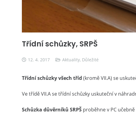
Třídní schůzky, SRPŠ
12. 4. 2017
Aktuality
,
Důležité
Třídní schůzky všech tříd
(kromě VII.A) se uskute
Ve třídě VII.A se třídní schůzky uskuteční v náhra
Schůzka důvěrníků SRPŠ
proběhne v PC učebně v