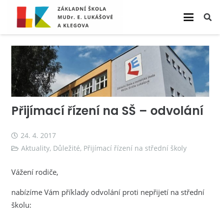
Přijímací řízení na SŠ – odvolání
24. 4. 2017
Aktuality
,
Důležité
,
Přijímací řízení na střední školy
Vážení rodiče,
nabízíme Vám příklady odvolání proti nepřijetí na střední
školu: