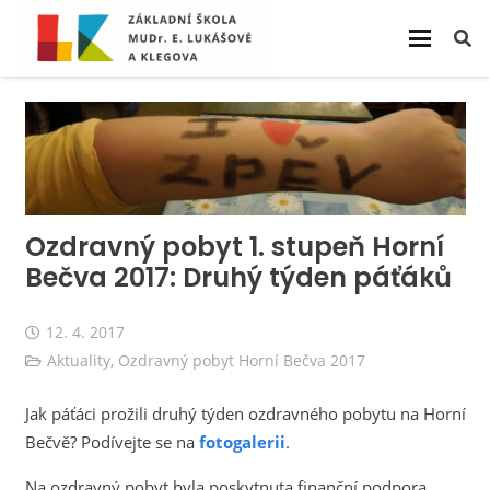
Ozdravný pobyt 1. stupeň Horní
Bečva 2017: Druhý týden páťáků
12. 4. 2017
Aktuality
,
Ozdravný pobyt Horní Bečva 2017
Jak páťáci prožili druhý týden ozdravného pobytu na Horní
Bečvě? Podívejte se na
fotogalerii
.
Na ozdravný pobyt byla poskytnuta finanční podpora