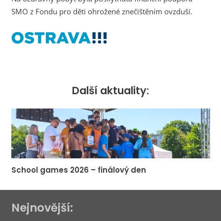
SMO z Fondu pro děti ohrožené znečištěním ovzduší.
Další aktuality:
School games 2026 – finálový den
Nejnovější: