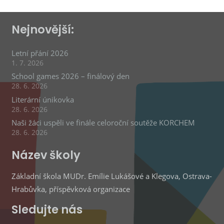
Nejnovější:
Letní přání 2026
1. 7. 2026
School games 2026 – finálový den
28. 6. 2026
Literární únikovka
28. 6. 2026
Naši žáci uspěli ve finále celoroční soutěže KORCHEM
28. 6. 2026
Název školy
Základní škola MUDr. Emílie Lukášové a Klegova, Ostrava-
Hrabůvka, příspěvková organizace
Sledujte nás