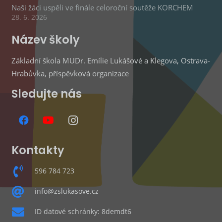
Naši žáci uspěli ve finále celoroční soutěže KORCHEM
28. 6. 2026
Název školy
Základní škola MUDr. Emílie Lukášové a Klegova, Ostrava-
Hrabůvka, příspěvková organizace
Sledujte nás
Kontakty
596 784 723
info@zslukasove.cz
ID datové schránky: 8demdt6