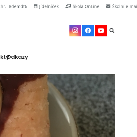
chr.: 8demdt6
Jídelníček
Škola OnLine
Školní e-mai
kty
Odkazy