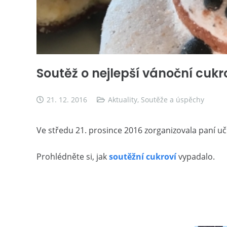
Soutěž o nejlepší vánoční cukr
21. 12. 2016
Aktuality
,
Soutěže a úspěchy
Ve středu 21. prosince 2016 zorganizovala paní uči
Prohlédněte si, jak
soutěžní cukroví
vypadalo.