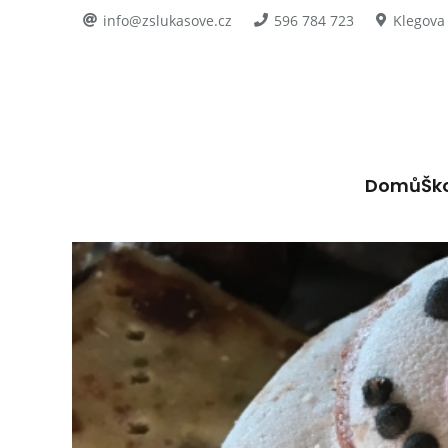
info@zslukasove.cz
596 784 723
Klegova
Domů
Šk