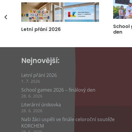
vás
School 
Letní přání 2026
den
Nejnovější:
Letní přání 2026
1. 7. 2026
School games 2026 – finálový den
28. 6. 2026
Literární únikovka
28. 6. 2026
Naši žáci uspěli ve finále celoroční soutěže
KORCHEM
28. 6. 2026