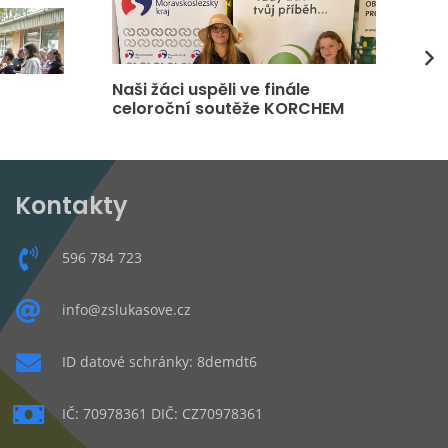
Naši žáci uspěli ve finále
DP
celoroční soutěže KORCHEM
čt
Kontakty
596 784 723
info@zslukasove.cz
ID datové schránky: 8demdt6
IČ: 70978361 DIČ: CZ70978361