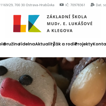
 1169/29, 700 30 Ostrava-Hrabůvka
IČ: 70978361
Dat. s
ola
Družina
Jídelna
Aktuality
Žák a rodič
Projekty
Konta