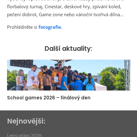
florbalový turnaj, Cinestar, deskové hry, zpívání koled,
pečení dobrot, Game zone nebo vánoční tvořivá dílna…
Prohlédněte si
fotografie
.
Další aktuality:
School games 2026 – finálový den
Nejnovější:
Letní přání 2026