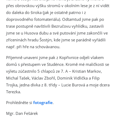
přes obrovskou výšku stromů v okolním lese je z ní vidět
do daleka do široka (jak je ostatně patrno i z
doprovodného fotomateriálu). Odtamtud jsme pak po
trase postupně navštívili Bezručovu vyhlídku, zastavili
jsme se u Husova dubu a své putování jsme zakončili ve
zříceninách hradu Šostýn, kde jsme se parádně vyřádili
např. při hře na schovávanou.
Příjemně unaveni jsme pak z Kopřivnice odjeli vlakem
domů s přestupem ve Studénce. Kromě mé maličkosti se
výletu zúčastnilo 5 chlapců ze 7. A – Kristian Markov,
Michal Tašek, Václav Zbořil, Dominik Vidlička a Filip
Trojka, jedna dívka z 8. třídy – Lucie Burová a moje dcera
Terezka.
Prohlédněte si
fotografie
.
Mgr. Dan Fešárek