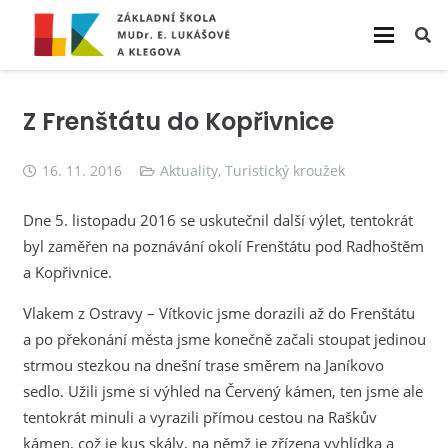
Z Frenštátu do Kopřivnice
16. 11. 2016
Aktuality
,
Turistický kroužek
Dne 5. listopadu 2016 se uskutečnil další výlet, tentokrát
byl zaměřen na poznávání okolí Frenštátu pod Radhoštěm
a Kopřivnice.
Vlakem z Ostravy – Vítkovic jsme dorazili až do Frenštátu
a po překonání města jsme konečně začali stoupat jedinou
strmou stezkou na dnešní trase směrem na Janíkovo
sedlo. Užili jsme si výhled na Červený kámen, ten jsme ale
tentokrát minuli a vyrazili přímou cestou na Raškův
kámen, což je kus skály, na němž je zřízena vyhlídka a