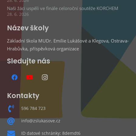
28. 6. 2026
Naši žáci uspěli ve finále celoroční soutěže KORCHEM
28. 6. 2026
Název školy
Základní škola MUDr. Emílie Lukášové a Klegova, Ostrava-
Hrabůvka, příspěvková organizace
Sledujte nás
Kontakty
596 784 723
info@zslukasove.cz
ID datové schránky: 8demdt6