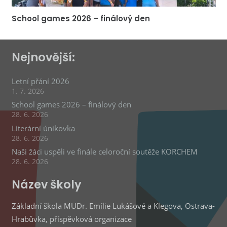
School games 2026 – finálový den
Nejnovější:
Letní přání 2026
1. 7. 2026
School games 2026 – finálový den
28. 6. 2026
Literární únikovka
28. 6. 2026
Naši žáci uspěli ve finále celoroční soutěže KORCHEM
28. 6. 2026
Název školy
Základní škola MUDr. Emílie Lukášové a Klegova, Ostrava-
Hrabůvka, příspěvková organizace