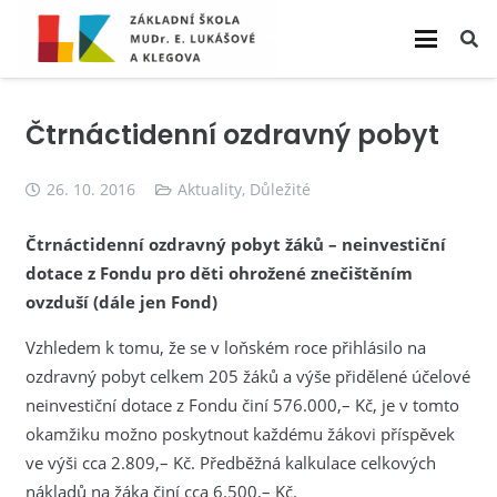
Čtrnáctidenní ozdravný pobyt
26. 10. 2016
Aktuality
,
Důležité
Čtrnáctidenní ozdravný pobyt žáků – neinvestiční
dotace z Fondu pro děti ohrožené znečištěním
ovzduší (dále jen Fond)
Vzhledem k tomu, že se v loňském roce přihlásilo na
ozdravný pobyt celkem 205 žáků a výše přidělené účelové
neinvestiční dotace z Fondu činí 576.000,– Kč, je v tomto
okamžiku možno poskytnout každému žákovi příspěvek
ve výši cca 2.809,– Kč. Předběžná kalkulace celkových
nákladů na žáka činí cca 6.500,– Kč.