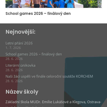
School games 2026 – finálový den
Nejnovější:
Letní přání 2026
1. 7. 2026
School games 2026 – finálový den
28. 6. 2026
Literární únikovka
28. 6. 2026
Naši žáci uspěli ve finále celoroční soutěže KORCHEM
28. 6. 2026
Název školy
Základní škola MUDr. Emílie Lukášové a Klegova, Ostrava-