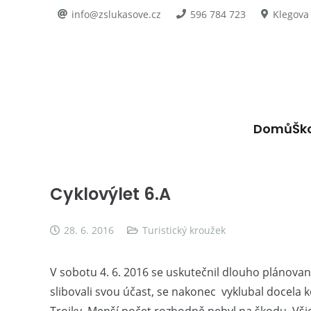
info@zslukasove.cz
596 784 723
Klegova
Domů
Šk
Cyklovýlet 6.A
28. 6. 2016
Turistický kroužek
V sobotu 4. 6. 2016 se uskutečnil dlouho plánovan
slibovali svou účast, se nakonec vyklubal docela k