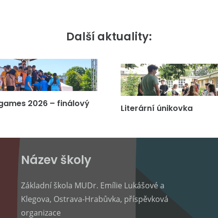
Další aktuality:
games 2026 – finálový
Literární únikovka
Název školy
Základní škola MUDr. Emílie Lukášové a
Klegova, Ostrava-Hrabůvka, příspěvková
organizace