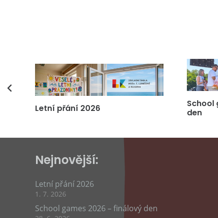
vás
School 
Letní přání 2026
den
Nejnovější:
Letní přání 2026
1. 7. 2026
School games 2026 – finálový den