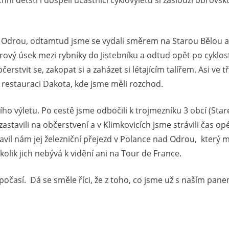
ni dětští i dospělí účastníci cyklovýletu si zaslouží obrov
 Odrou, odtamtud jsme se vydali směrem na Starou Bělou a 
rový úsek mezi rybníky do Jistebníku a odtud opět po cyklo
rstvit se, zakopat si a zaházet si létajícím talířem. Asi ve 
 restauraci Dakota, kde jsme měli rozchod.
ího výletu. Po cestě jsme odbočili k trojmezníku 3 obcí (Sta
zastavili na občerstvení a v Klimkovicích jsme strávili čas o
ravil nám jej železniční přejezd v Polance nad Odrou, který 
 kolik jich nebývá k vidění ani na Tour de France.
u počasí. Dá se směle říci, že z toho, co jsme už s naším pan