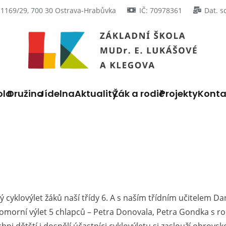
 1169/29, 700 30 Ostrava-Hrabůvka
IČ: 70978361
Dat. s
ola
Družina
Jídelna
Aktuality
Žák a rodič
Projekty
Konta
ý cyklovýlet žáků naší třídy 6. A s naším třídním učitelem D
omorní výlet 5 chlapců – Petra Donovala, Petra Gondka s rodi