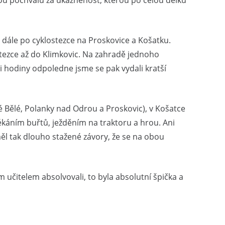
skou pochvalu za ukázněnost, kterou po celou délku
dále po cyklostezce na Proskovice a Košatku.
stezce až do Klimkovic. Na zahradě jednoho
tři hodiny odpoledne jsme se pak vydali kratší
ré Bělé, Polanky nad Odrou a Proskovic), v Košatce
pékáním buřtů, ježděním na traktoru a hrou. Ani
měl tak dlouho stažené závory, že se na obou
em učitelem absolvovali, to byla absolutní špička a