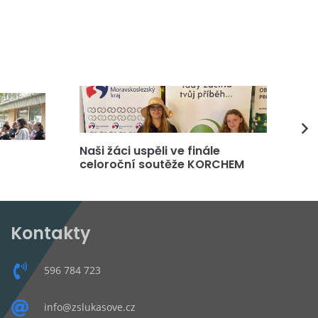
Naši žáci uspěli ve finále
DP
celoroční soutěže KORCHEM
čt
Kontakty
596 784 723
info@zslukasove.cz