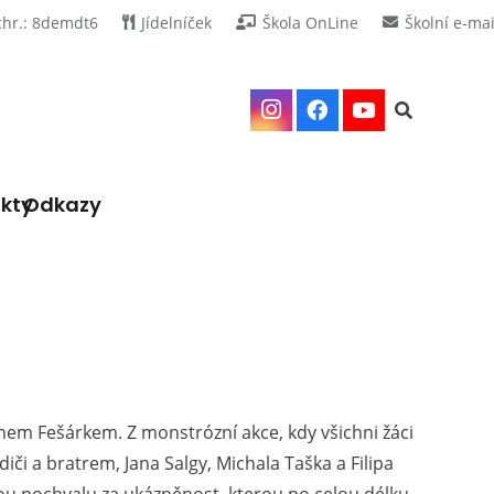
chr.: 8demdt6
Jídelníček
Škola OnLine
Školní e-mai
kty
Odkazy
anem Fešárkem. Z monstrózní akce, kdy všichni žáci
či a bratrem, Jana Salgy, Michala Taška a Filipa