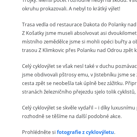
Trojky. Menší počet rozhodně nebyl na škodu. Všich
okruhu prokazovali. A nebyl to krátký výlet!
Trasa vedla od restaurace Dakota do Polanky nad
Z Košatky jsme museli absolvovat asi dvoukilomet
místního zemědělce jsme si mohli opéci buřty a obče
trasou Z Klimkovic přes Polanku nad Odrou zpět k
Celý cyklovýlet se však nesl také v duchu poznávac
jsme obdivovali pštrosy emu, v Jistebníku jsme se 
cesta zpět se neobešla tak úplně bez zážitku. Přip
stranách železničního přejezdu sjelo tolik cyklistů,
Celý cyklovýlet se skvěle vydařil – i díky luxusním
rozhodně se těšíme na další podobné akce.
Prohlédněte si
fotografie z cyklovýletu
.