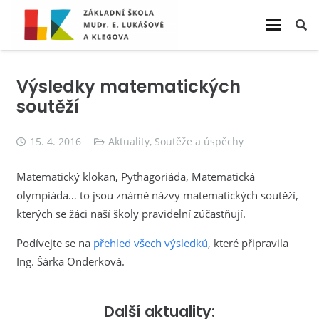
Výsledky matematických
soutěží
15. 4. 2016
Aktuality
,
Soutěže a úspěchy
Matematický klokan, Pythagoriáda, Matematická
olympiáda… to jsou známé názvy matematických soutěží,
kterých se žáci naší školy pravidelní zúčastňují.
Podívejte se na
přehled všech výsledků
, které připravila
Ing. Šárka Onderková.
Další aktuality: