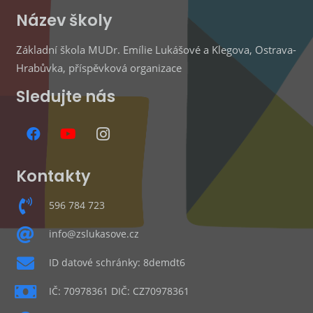
Název školy
Základní škola MUDr. Emílie Lukášové a Klegova, Ostrava-
Hrabůvka, příspěvková organizace
Sledujte nás
Kontakty
596 784 723
info@zslukasove.cz
ID datové schránky: 8demdt6
IČ: 70978361 DIČ: CZ70978361