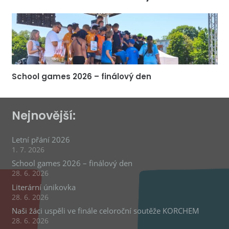
School games 2026 – finálový den
Nejnovější:
Letní přání 2026
1. 7. 2026
School games 2026 – finálový den
28. 6. 2026
Literární únikovka
28. 6. 2026
Naši žáci uspěli ve finále celoroční soutěže KORCHEM
28. 6. 2026