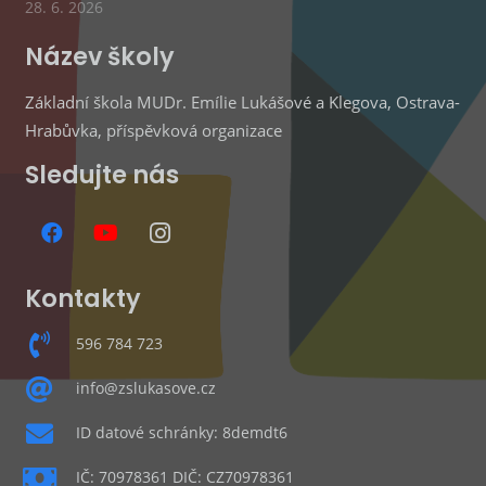
28. 6. 2026
Název školy
Základní škola MUDr. Emílie Lukášové a Klegova, Ostrava-
Hrabůvka, příspěvková organizace
Sledujte nás
Kontakty
596 784 723
info@zslukasove.cz
ID datové schránky: 8demdt6
IČ: 70978361 DIČ: CZ70978361