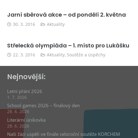
Jarní sběrová akce – od pondělí 2. května
30. 3. 2016
Aktuality
Střelecká olympiáda – 1. místo pro Lukášku
22. 3. 2016
Aktuality
,
Soutěže a úspěchy
Nejnovější:
Letní přání 2026
1. 7. 2026
School games 2026 – finálový den
28. 6. 2026
Literární únikovka
28. 6. 2026
Naši žáci uspěli ve finále celoroční soutěže KORCHEM