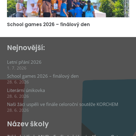
School games 2026 – finálový den
Nejnovější:
Letní přání 2026
1. 7. 2026
School games 2026 – finálový den
28. 6. 2026
Literární únikovka
28. 6. 2026
Naši žáci uspěli ve finále celoroční soutěže KORCHEM
28. 6. 2026
Název školy