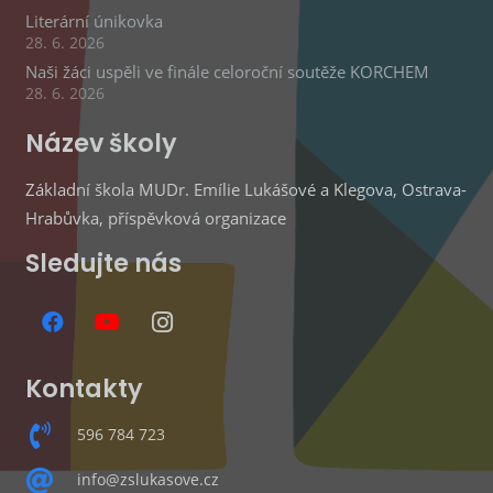
Literární únikovka
28. 6. 2026
Naši žáci uspěli ve finále celoroční soutěže KORCHEM
28. 6. 2026
Název školy
Základní škola MUDr. Emílie Lukášové a Klegova, Ostrava-
Hrabůvka, příspěvková organizace
Sledujte nás
Kontakty
596 784 723
info@zslukasove.cz