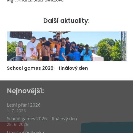
Další aktuality:
School games 2026 – finálový den
Nejnovější:
Letní přání 2026
1. 7. 2026
School games 2026 – finálový den
28. 6. 2026
Literární únikovka