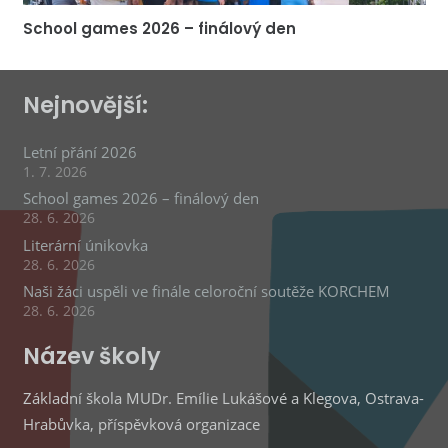
School games 2026 – finálový den
Nejnovější:
Letní přání 2026
1. 7. 2026
School games 2026 – finálový den
28. 6. 2026
Literární únikovka
28. 6. 2026
Naši žáci uspěli ve finále celoroční soutěže KORCHEM
28. 6. 2026
Název školy
Základní škola MUDr. Emílie Lukášové a Klegova, Ostrava-
Hrabůvka, příspěvková organizace