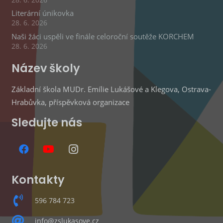
Literární únikovka
28. 6. 2026
Naši žáci uspěli ve finále celoroční soutěže KORCHEM
28. 6. 2026
Název školy
Základní škola MUDr. Emílie Lukášové a Klegova, Ostrava-
Hrabůvka, příspěvková organizace
Sledujte nás
Kontakty
596 784 723
info@zslukasove.cz