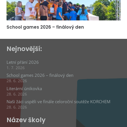
School games 2026 – finálový den
Nejnovější:
Letní přání 2026
1. 7. 2026
School games 2026 – finálový den
28. 6. 2026
Literární únikovka
28. 6. 2026
Naši žáci uspěli ve finále celoroční soutěže KORCHEM
28. 6. 2026
Název školy