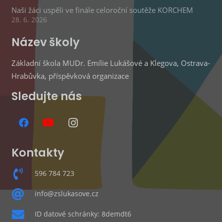
Naši žáci uspěli ve finále celoroční soutěže KORCHEM
28. 6. 2026
Název školy
Základní škola MUDr. Emílie Lukášové a Klegova, Ostrava-
Hrabůvka, příspěvková organizace
Sledujte nás
Kontakty
596 784 723
info@zslukasove.cz
ID datové schránky: 8demdt6