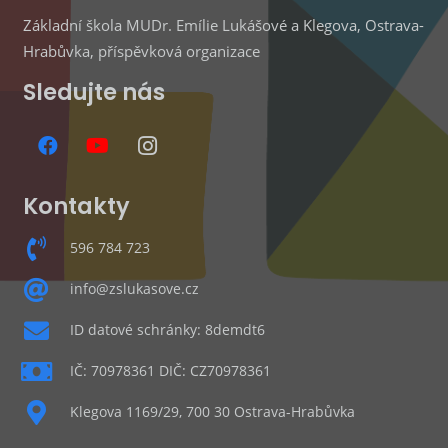
Základní škola MUDr. Emílie Lukášové a Klegova, Ostrava-
Hrabůvka, příspěvková organizace
Sledujte nás
Kontakty
596 784 723
info@zslukasove.cz
ID datové schránky: 8demdt6
IČ: 70978361 DIČ: CZ70978361
Klegova 1169/29, 700 30 Ostrava-Hrabůvka