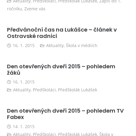
Aktuality
,
Předškoláci
,
Předškolák Lukášek
,
Zápis do 1.
ročníku
,
Zveme vás
Předvánoční čas na Lukášce – článek v
Ostravské radnici
16. 1. 2015
Aktuality
,
Škola v médiích
Den otevřených dveří 2015 – pohledem
žáků
16. 1. 2015
Aktuality
,
Předškoláci
,
Předškolák Lukášek
Den otevřených dveří 2015 – pohledem TV
Fabex
14. 1. 2015
Aktuality
,
Předškoláci
,
Předškolák Lukášek
,
Škola v