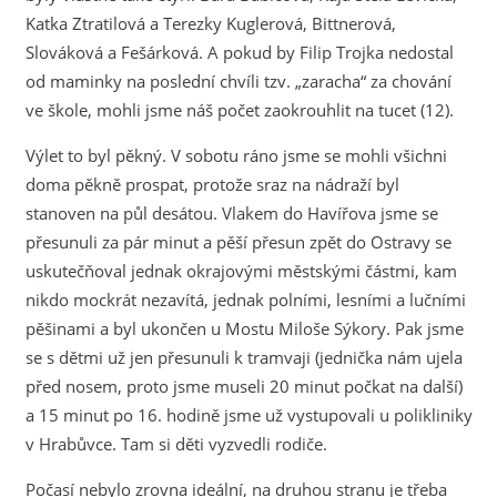
Katka Ztratilová a Terezky Kuglerová, Bittnerová,
Slováková a Fešárková. A pokud by Filip Trojka nedostal
od maminky na poslední chvíli tzv. „zaracha“ za chování
ve škole, mohli jsme náš počet zaokrouhlit na tucet (12).
Výlet to byl pěkný. V sobotu ráno jsme se mohli všichni
doma pěkně prospat, protože sraz na nádraží byl
stanoven na půl desátou. Vlakem do Havířova jsme se
přesunuli za pár minut a pěší přesun zpět do Ostravy se
uskutečňoval jednak okrajovými městskými částmi, kam
nikdo mockrát nezavítá, jednak polními, lesními a lučními
pěšinami a byl ukončen u Mostu Miloše Sýkory. Pak jsme
se s dětmi už jen přesunuli k tramvaji (jednička nám ujela
před nosem, proto jsme museli 20 minut počkat na další)
a 15 minut po 16. hodině jsme už vystupovali u polikliniky
v Hrabůvce. Tam si děti vyzvedli rodiče.
Počasí nebylo zrovna ideální, na druhou stranu je třeba