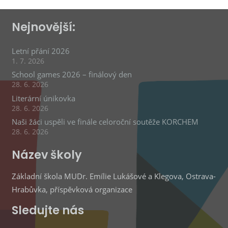
Nejnovější:
Letní přání 2026
1. 7. 2026
School games 2026 – finálový den
28. 6. 2026
Literární únikovka
28. 6. 2026
Naši žáci uspěli ve finále celoroční soutěže KORCHEM
28. 6. 2026
Název školy
Základní škola MUDr. Emílie Lukášové a Klegova, Ostrava-
Hrabůvka, příspěvková organizace
Sledujte nás