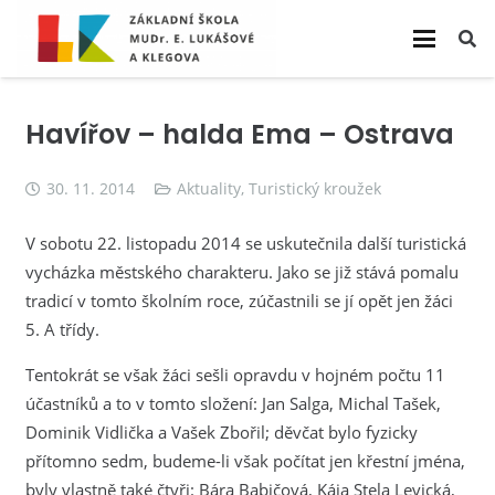
Havířov – halda Ema – Ostrava
30. 11. 2014
Aktuality
,
Turistický kroužek
V sobotu 22. listopadu 2014 se uskutečnila další turistická
vycházka městského charakteru. Jako se již stává pomalu
tradicí v tomto školním roce, zúčastnili se jí opět jen žáci
5. A třídy.
Tentokrát se však žáci sešli opravdu v hojném počtu 11
účastníků a to v tomto složení: Jan Salga, Michal Tašek,
Dominik Vidlička a Vašek Zbořil; děvčat bylo fyzicky
přítomno sedm, budeme-li však počítat jen křestní jména,
byly vlastně také čtyři: Bára Babičová, Kája Stela Levická,