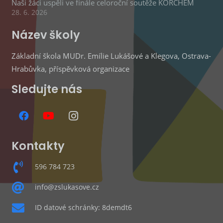
Naši žáci uspěli ve finále celoroční soutěže KORCHEM
28. 6. 2026
Název školy
Základní škola MUDr. Emílie Lukášové a Klegova, Ostrava-
Hrabůvka, příspěvková organizace
Sledujte nás
Kontakty
596 784 723
info@zslukasove.cz
ID datové schránky: 8demdt6