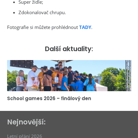
Super židle;
Zdokonalovač chrupu.
Fotografie si můžete prohlédnout
TADY
.
Další aktuality:
School games 2026 – finálový den
Nejnovější:
Letní přání 2026