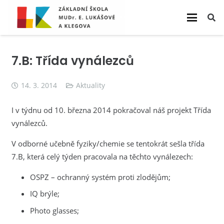
7.B: Třída vynálezců
14. 3. 2014
Aktuality
I v týdnu od 10. března 2014 pokračoval náš projekt Třída
vynálezců.
V odborné učebně fyziky/chemie se tentokrát sešla třída
7.B, která celý týden pracovala na těchto vynálezech:
OSPZ – ochranný systém proti zlodějům;
IQ brýle;
Photo glasses;