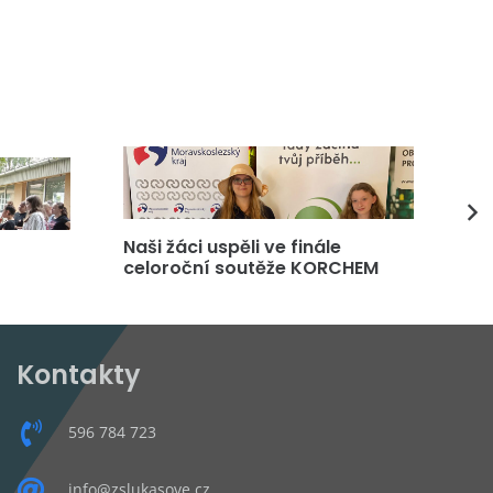
Naši žáci uspěli ve finále
DP
celoroční soutěže KORCHEM
čt
Kontakty
596 784 723
info@zslukasove.cz