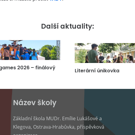
Další aktuality:
games 2026 – finálový
Literární únikovka
Název školy
Základní škola MUDr. Emílie Lukášové a
Klegova, Ostrava-Hrabůvka, příspěvková