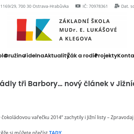
 1169/29, 700 30 Ostrava-Hrabůvka
IČ: 70978361
Dat. s
ola
Družina
Jídelna
Aktuality
Žák a rodič
Projekty
Konta
dly tři Barbory… nový článek v Jižní
“O čokoládovou vařečku 2014” zachytily i Jižní listy – Zprav
těže si můžete přečíst
TADY
.