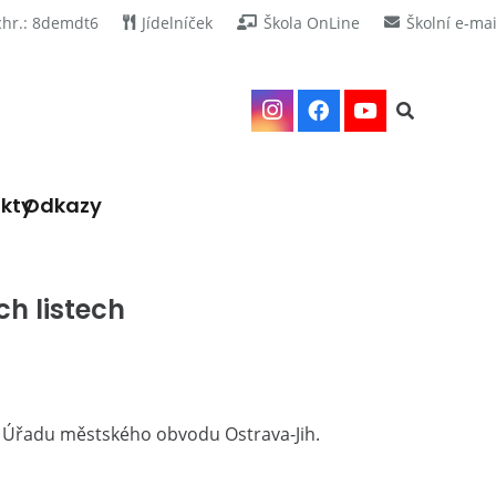
chr.: 8demdt6
Jídelníček
Škola OnLine
Školní e-mai
kty
Odkazy
ch listech
odaj Úřadu městského obvodu Ostrava-Jih.