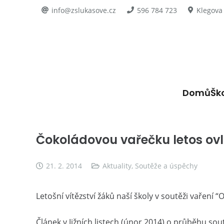
info@zslukasove.cz
596 784 723
Klegova
Domů
Šk
Čokoládovou vařečku letos ovlá
21. 2. 2014
Aktuality
,
Soutěže a úspěchy
Letošní vítězství žáků naší školy v soutěži vaření 
Článek v Jižních listech (únor 2014) o průběhu sou