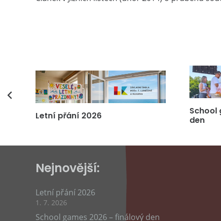
vás
School 
Letní přání 2026
den
Nejnovější:
Letní přání 2026
1. 7. 2026
School games 2026 – finálový den