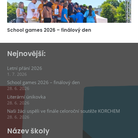
School games 2026 – finálový den
Nejnovější:
Letní přání 2026
1. 7. 2026
School games 2026 – finálový den
28. 6. 2026
Literární únikovka
28. 6. 2026
Naši žáci uspěli ve finále celoroční soutěže KORCHEM
28. 6. 2026
Název školy